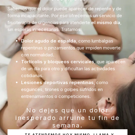
Sabemos que el dolor puede aparecer de repente y de
forma incapacitante. Por eso ofrecemos un servicio de
fisioterapia de urgencias para atenderte
el mismo día
,
sin esperas innecesarias. Tratamos:
Dolor agudo de espalda
, como lumbalgias
repentinas o pinzamientos que impiden moverte
con normalidad.
Tortícolis y bloqueos cervicales
, que aparecen
de un día para otro y dificultan las actividades
cotidianas.
Lesiones deportivas repentinas
, como
esguinces, tirones o golpes sufridos en
entrenamientos o competiciones.
No dejes que un dolor
inesperado arruine tu fin de
semana.
TE ATENDEMOS HOY MISMO, LLAMA Y