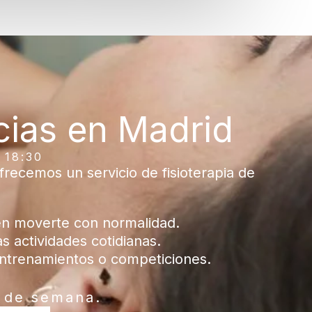
ncias en Madrid
18:30
recemos un servicio de fisioterapia de
en moverte con normalidad.
as actividades cotidianas.
entrenamientos o competiciones.
n de semana.